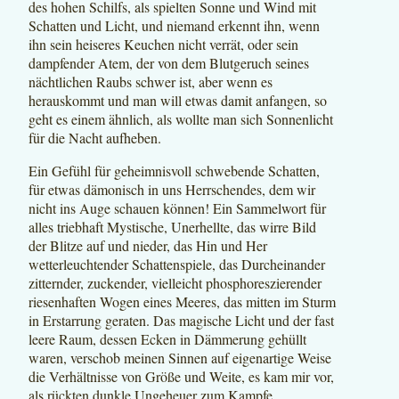
des hohen Schilfs, als spielten Sonne und Wind mit
Schatten und Licht, und niemand erkennt ihn, wenn
ihn sein heiseres Keuchen nicht verrät, oder sein
dampfender Atem, der von dem Blutgeruch seines
nächtlichen Raubs schwer ist, aber wenn es
herauskommt und man will etwas damit anfangen, so
geht es einem ähnlich, als wollte man sich Sonnenlicht
für die Nacht aufheben.
Ein Gefühl für geheimnisvoll schwebende Schatten,
für etwas dämonisch in uns Herrschendes, dem wir
nicht ins Auge schauen können! Ein Sammelwort für
alles triebhaft Mystische, Unerhellte, das wirre Bild
der Blitze auf und nieder, das Hin und Her
wetterleuchtender Schattenspiele, das Durcheinander
zitternder, zuckender, vielleicht phosphoreszierender
riesenhaften Wogen eines Meeres, das mitten im Sturm
in Erstarrung geraten. Das magische Licht und der fast
leere Raum, dessen Ecken in Dämmerung gehüllt
waren, verschob meinen Sinnen auf eigenartige Weise
die Verhältnisse von Größe und Weite, es kam mir vor,
als rückten dunkle Ungeheuer zum Kampfe