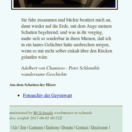
Sie fuhr zusammen und blickte bestürzt mich an,
dann wieder auf die Erde, mit dem Auge meinen
Schatten begehrend; und was in ihr vorging,
malte sich so sonderbar in ihren Mienen, daß ich
in ein lautes Gelächter hätte ausbrechen mögen,
wenn es mir nicht selber eiskalt über den Rücken
gelaufen wäre.
Adelbert von Chamisso : Peter Schlemihls
wundersame Geschichte
Aus dem Schatten der Häser
Fotoarchiv der Gegenwart
maintained by
Mr Schnada
<webmaster at schnada
de> zorglub 2017-06-02 00:52Z
[
Up
|
Top
|
Contents
|
Endorse
|
Donate
|
Contact
|
Disclosure
]